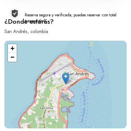
Reserva segura y verificada; puedes reservar con total
¿Donde estarás?
tranquilidad
San Andrés, colombia
+
−