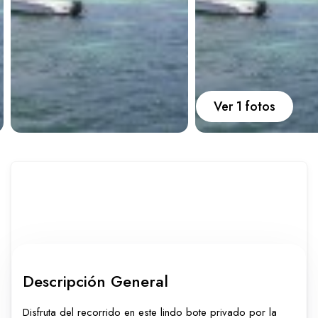
Carros
Ayuda
Ver 1 fotos
Guía de turismo
Nosotros
Paquetes
Planes
Descripción General
WhatsApp
Llamar
Disfruta del recorrido en este lindo bote privado por la