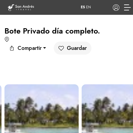
ES
EN
Bote Privado día completo.
COP
Compartir
Guardar
Tours
Apartamentos
Hoteles
Barcos