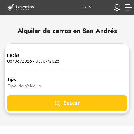
ES
EN
Alquiler de carros en San Andrés
COP
Fecha
Tours
Apartamentos
08/06/2026
-
08/07/2026
Tipo
Hoteles
Barcos
Buscar
Bicicletas
Mulas