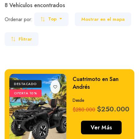
8 Vehículos encontrados
Carros
Ayuda
Carros
Ordenar por:
Mostrar en el mapa
Top
Carro de Golft
Flitrar
Motos
Guía de turismo
Nosotros
Cuatrimotos
Cuatrimoto en San
DESTACADO
Andrés
Paquetes
Planes
OFERTA 10%
Desde
$250.000
$280.000
Ver Más
WhatsApp
Llamar