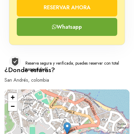
RESERVAR AHORA
Whatsapp
Reserva segura y verificada; puedes reservar con total
¿Donde estarás?
tranquilidad
San Andrés, colombia
+
−