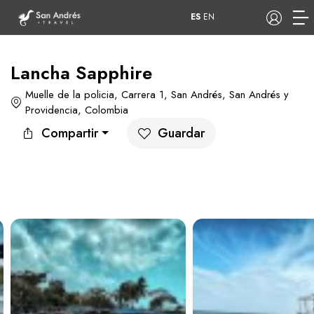
ES
EN
Lancha Sapphire
Muelle de la policia, Carrera 1, San Andrés, San Andrés y
COP
Providencia, Colombia
Compartir
Guardar
Tours
Apartamentos
Hoteles
Barcos