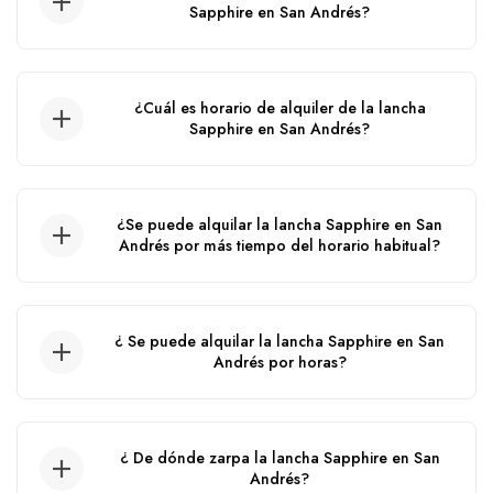
Sapphire en San Andrés?
El precio de alquiler de esta lancha en San
Andrés puede variar de acuerdo a la fecha del
¿Cuál es horario de alquiler de la lancha
servicio, ya que aplican precios por cambio de
Sapphire en San Andrés?
temporada.
El tiempo del alquiler de esta lancha es de
10:00 am hasta las 5:00 pm.
¿Se puede alquilar la lancha Sapphire en San
Andrés por más tiempo del horario habitual?
No, no se puede.
¿ Se puede alquilar la lancha Sapphire en San
Andrés por horas?
No, no se puede alquilar por horas, solo por
día.
¿ De dónde zarpa la lancha Sapphire en San
Andrés?