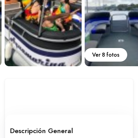
Carros
Ayuda
Guía de turismo
Nosotros
Ver 8 fotos
Paquetes
Planes
Descripción General
WhatsApp
Llamar