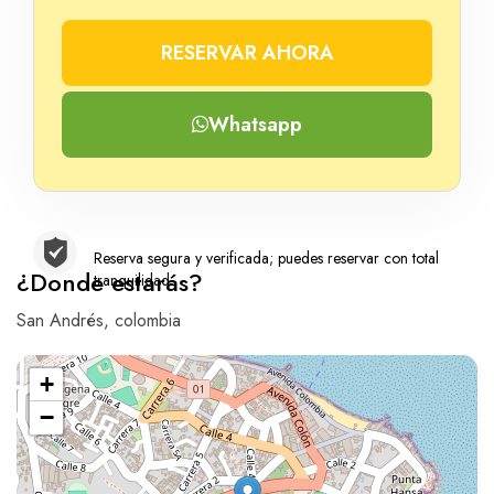
RESERVAR AHORA
Whatsapp
Reserva segura y verificada; puedes reservar con total
¿Donde estarás?
tranquilidad
San Andrés, colombia
+
−