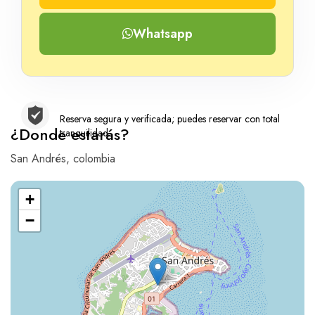
Whatsapp
Reserva segura y verificada; puedes reservar con total
¿Donde estarás?
tranquilidad
San Andrés, colombia
+
−