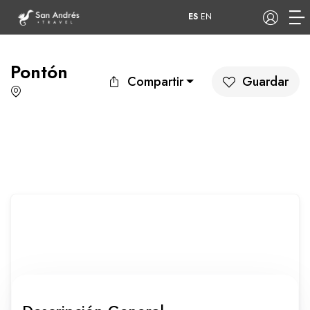
ES
EN
Pontón
Compartir
Guardar
COP
Tours
Apartamentos
Hoteles
Barcos