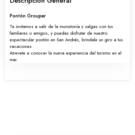
Descripción General
Carros
Ayuda
Pontón Grouper
Te invitamos a salir de la monotonía y salgas con tus
familiares o amigos, y puedas disfrutar de nuestro
espectacular pontón en San Andrés, brindale un giro a tus
Guía de turismo
Nosotros
vacaciones.
Atrevete a conocer la nueva experiencia del turismo en el
mar.
Paquetes
Planes
WhatsApp
Llamar