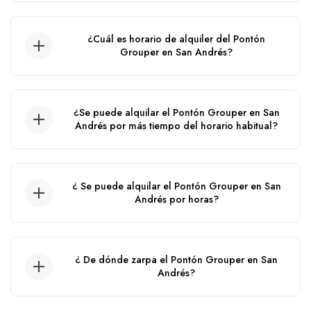
El precio de alquiler de este pontón en San
Andrés puede variar de acuerdo a la fecha del
¿Cuál es horario de alquiler del Pontón
servicio, ya que aplican precios por cambio de
Grouper en San Andrés?
temporada.
El tiempo del alquiler de este Pontón es de
10:00 am hasta las 5:00 pm.
¿Se puede alquilar el Pontón Grouper en San
Andrés por más tiempo del horario habitual?
No, no se puede.
¿ Se puede alquilar el Pontón Grouper en San
Andrés por horas?
No, no se puede alquilar por horas, solo por
día.
¿ De dónde zarpa el Pontón Grouper en San
Andrés?
El Pontón zarpa desde el muelle de la policia.