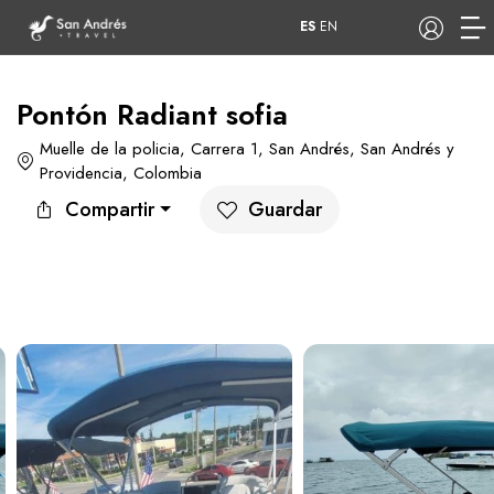
ES
EN
Pontón Radiant sofia
Muelle de la policia, Carrera 1, San Andrés, San Andrés y
COP
Providencia, Colombia
Compartir
Guardar
Tours
Apartamentos
Hoteles
Barcos