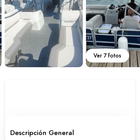
Carros
Ayuda
Guía de turismo
Nosotros
Ver 7 fotos
Paquetes
Planes
Descripción General
WhatsApp
Llamar