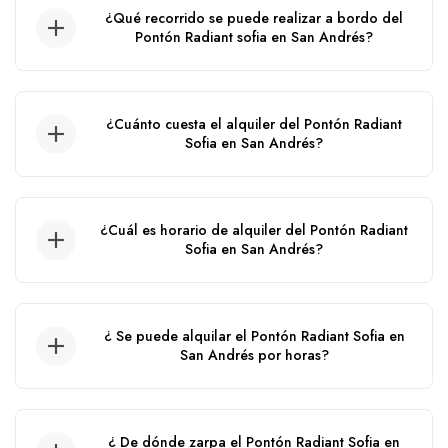
¿Qué recorrido se puede realizar a bordo del
Pontón Radiant sofia en San Andrés?
Recorrido por el acuario, wite watta, haynes
cay, ibiza, manglares, agua blanca.
¿Cuánto cuesta el alquiler del Pontón Radiant
Sofia en San Andrés?
El precio de alquiler de este pontón en San
Andrés puede variar de acuerdo a la fecha del
¿Cuál es horario de alquiler del Pontón Radiant
servicio, ya que aplican precios por cambio de
Sofia en San Andrés?
temporada.
El tiempo del alquiler de este Pontón es de
10:00 am hasta las 5:00 pm.
¿ Se puede alquilar el Pontón Radiant Sofia en
San Andrés por horas?
No, no se puede alquilar por horas, solo por
día.
¿ De dónde zarpa el Pontón Radiant Sofia en