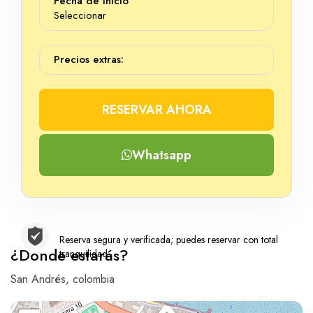
Fecha de Inicio
Seleccionar
Precios extras:
RESERVAR AHORA
Whatsapp
Reserva segura y verificada; puedes reservar con total
¿Donde estarás?
tranquilidad
San Andrés, colombia