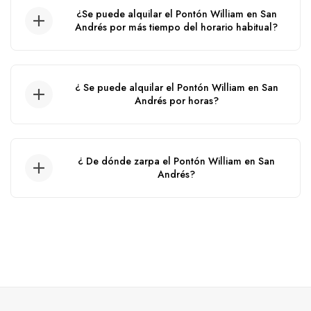
10:00 am hasta las 5:00 pm.
¿Se puede alquilar el Pontón William en San
Andrés por más tiempo del horario habitual?
No, no se puede.
¿ Se puede alquilar el Pontón William en San
Andrés por horas?
No, no se puede alquilar por horas, solo por
día.
¿ De dónde zarpa el Pontón William en San
Andrés?
El Pontón zarpa desde el muelle de la policia.