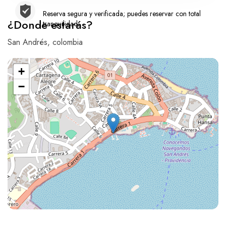
Reserva segura y verificada; puedes reservar con total
¿Donde estarás?
tranquilidad
San Andrés, colombia
+
−