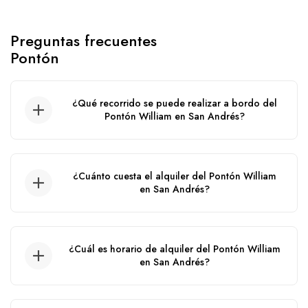
Preguntas frecuentes
Pontón
¿Qué recorrido se puede realizar a bordo del
Pontón William en San Andrés?
Recorrido por el acuario, wite watta, haynes
cay, ibiza, manglares, agua blanca.
¿Cuánto cuesta el alquiler del Pontón William
en San Andrés?
El precio de alquiler de este pontón en San
Andrés puede variar de acuerdo a la fecha del
¿Cuál es horario de alquiler del Pontón William
servicio, ya que aplican precios por cambio de
en San Andrés?
temporada.
El tiempo del alquiler de este Pontón es de