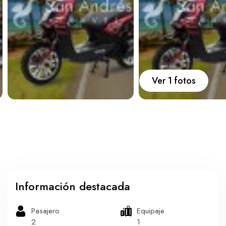
Carros
Ayuda
Guía de turismo
Nosotros
Ver 1 fotos
Paquetes
Planes
Información destacada
Pasajero
Equipaje
WhatsApp
Llamar
2
1