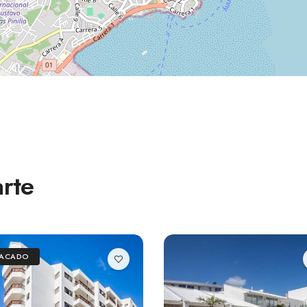
rte
TACADO