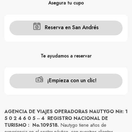
Asegura tu cupo
Carros
Ayuda
Reserva en San Andrés
Guía de turismo
Nosotros
Te ayudamos a reservar
¡Empieza con un clic!
Paquetes
Planes
AGENCIA DE VIAJES OPERADORAS NAUTYGO Nit: 1
5 0 2 4 6 0 5 -- 4 REGISTRO NACIONAL DE
TURISMO : No.109518.
Nautygo tiene años de
WhatsApp
Llamar
experiencia en el sector náutico, con nuestros clientes