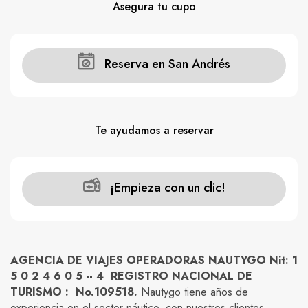
Asegura tu cupo
Carros
Ayuda
Reserva en San Andrés
Guía de turismo
Nosotros
Te ayudamos a reservar
¡Empieza con un clic!
Paquetes
Planes
AGENCIA DE VIAJES OPERADORAS NAUTYGO Nit: 1
5 0 2 4 6 0 5 -- 4 REGISTRO NACIONAL DE
TURISMO : No.109518.
Nautygo tiene años de
WhatsApp
Llamar
experiencia en el sector náutico, con nuestros clientes