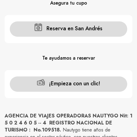
Asegura tu cupo
Carros
Ayuda
Reserva en San Andrés
Guía de turismo
Nosotros
Te ayudamos a reservar
¡Empieza con un clic!
Paquetes
Planes
AGENCIA DE VIAJES OPERADORAS NAUTYGO Nit: 1
5 0 2 4 6 0 5 -- 4 REGISTRO NACIONAL DE
TURISMO : No.109518.
Nautygo tiene años de
WhatsApp
Llamar
experiencia en el sector náutico, con nuestros clientes