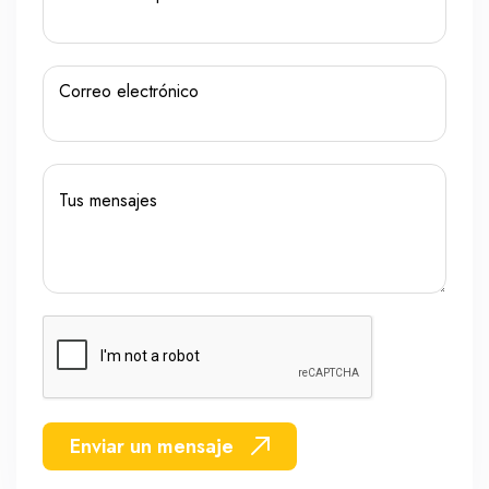
Carros
Ayuda
Correo electrónico
Guía de turismo
Nosotros
Tus mensajes
Paquetes
Planes
Enviar un mensaje
WhatsApp
Llamar