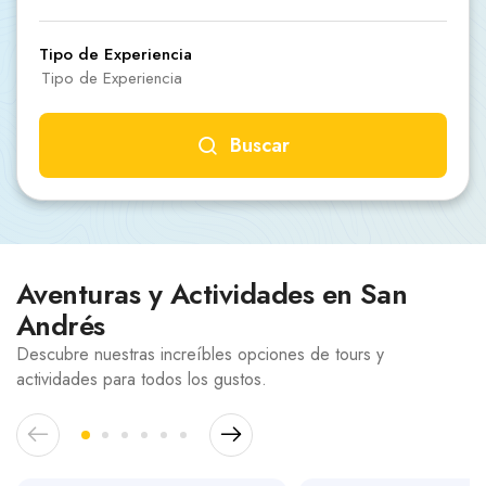
Carros
Ayuda
Tipo de Experiencia
Buscar
Guía de turismo
Nosotros
Buceo
Gastronomía
Cultura
Aventuras y Actividades en San
Paquetes
Planes
Andrés
Ecologico
Descubre nuestras increíbles opciones de tours y
actividades para todos los gustos.
Aventura
Náuticas
WhatsApp
Llamar