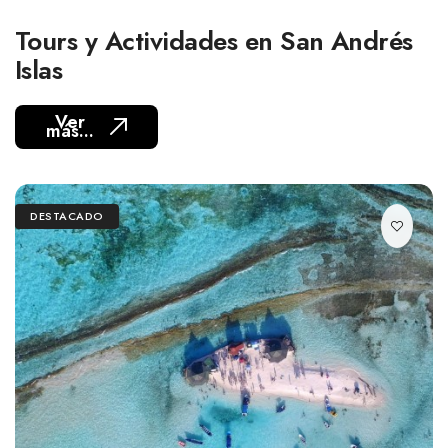
Tours y Actividades en San Andrés
Islas
Ver
más...
DESTACADO