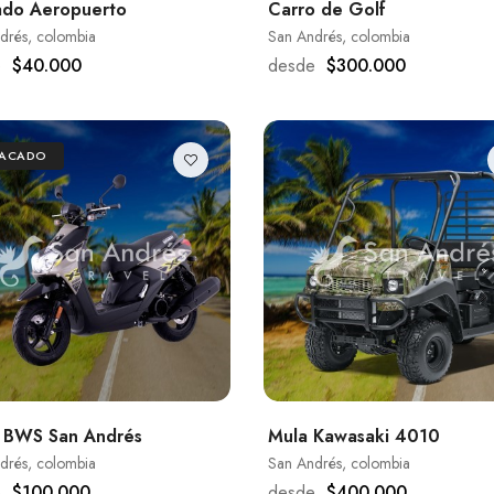
ado Aeropuerto
Carro de Golf
drés, colombia
San Andrés, colombia
e
$40.000
desde
$300.000
TACADO
 BWS San Andrés
Mula Kawasaki 4010
drés, colombia
San Andrés, colombia
e
$100.000
desde
$400.000