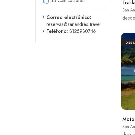
13 Calificaciones
Trasl
San An
Correo electrónico:
desd
reservas@sanandres.travel
Teléfono:
3125930746
DES
Moto
San An
desd