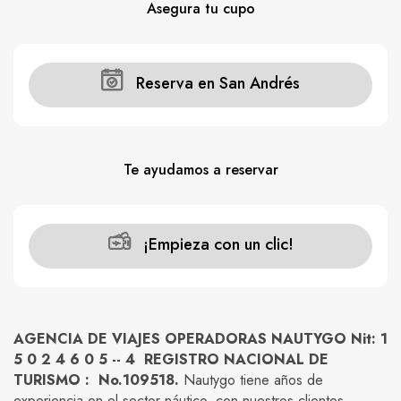
Asegura tu cupo
Carros
Ayuda
Reserva en San Andrés
Guía de turismo
Nosotros
Te ayudamos a reservar
¡Empieza con un clic!
Paquetes
Planes
AGENCIA DE VIAJES OPERADORAS NAUTYGO Nit: 1
5 0 2 4 6 0 5 -- 4 REGISTRO NACIONAL DE
TURISMO : No.109518.
Nautygo tiene años de
WhatsApp
Llamar
experiencia en el sector náutico, con nuestros clientes