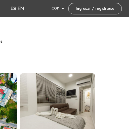
ES
EN
Ingresar / registrarse
COP
ia