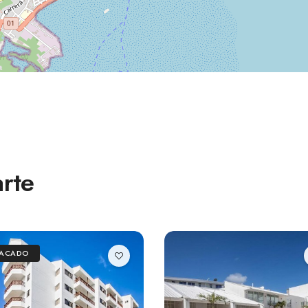
rte
TACADO