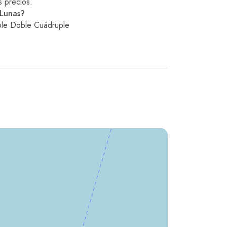
s precios.
 Lunas?
iple Doble Cuádruple