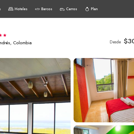
s
Hoteles
Barcos
Carros
Plan
$3
Desde
Andrés, Colombia