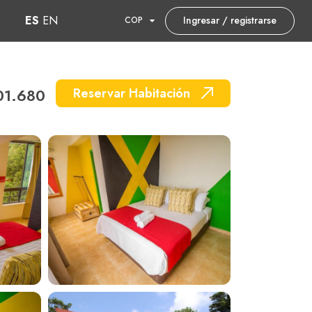
ES
EN
Ingresar / registrarse
COP
01.680
Reservar Habitación