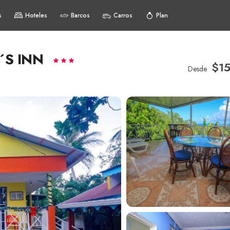
s
Hoteles
Barcos
Carros
Plan
´S INN
$1
Desde