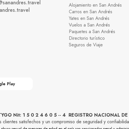
@sanandres.travel
Alojamiento en San Andrés
andres.travel
Carros en San Andrés
Yates en San Andrés
Vuelos a San Andrés
Paquetes a San Andrés
Directorio turístico
Seguros de Viaje
le Play
O Nit: 1 5 0 2 4 6 0 5 -- 4 REGISTRO NACIONAL DE
os clientes satisfechos y un compromiso de seguridad y confiabi
y el abuso sexual de menores de edad en el país son sancionados penal y adminis