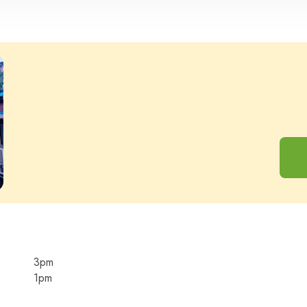
Adultos
Niño
3pm
1pm