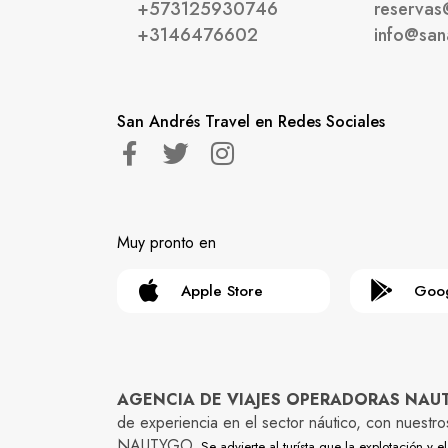
+573125930746
reservas
+3146476602
info@san
San Andrés Travel en Redes Sociales
Muy pronto en
Apple Store
Goog
AGENCIA DE VIAJES OPERADORAS NAUTYG
de experiencia en el sector náutico, con nuestr
NAUTYGO
. Se advierte al turísta que la explotación 