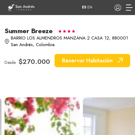
ES
EN
Summer Breeze
BARRIO LOS ALMENDROS MANZANA 2 CASA 12, 880001
San Andrés, Colombia
COP
Tours
Apartamentos
$270.000
Reservar Habitación
Desde
Hoteles
Barcos