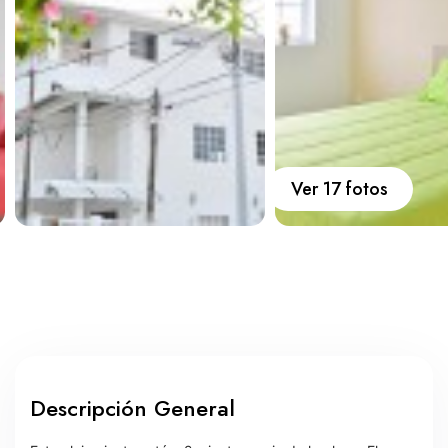
Carros
Ayuda
Guía de turismo
Nosotros
Ver 17 fotos
Paquetes
Planes
Descripción General
WhatsApp
Llamar