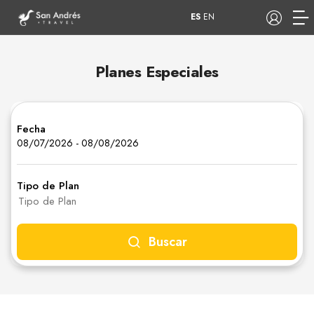
ES
EN
Planes Especiales
COP
Fecha
Tours
Apartamentos
08/07/2026
-
08/08/2026
Tipo de Plan
Hoteles
Barcos
Buscar
Pasadía
Aniversario