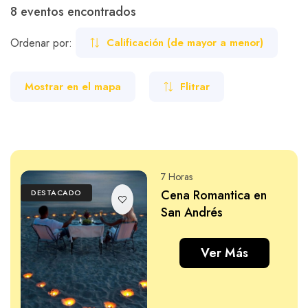
8 eventos encontrados
Carros
Ayuda
Grupos
Ordenar por:
Calificación (de mayor a menor)
Pareja
Mostrar en el mapa
Flitrar
Familiar
Guía de turismo
Nosotros
7 Horas
Cena Romantica en
DESTACADO
Paquetes
Planes
San Andrés
Ver Más
WhatsApp
Llamar