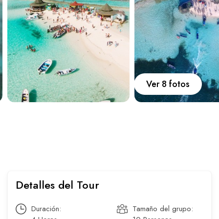
Carros
Ayuda
Guía de turismo
Nosotros
Ver 8 fotos
Paquetes
Planes
Detalles del Tour
WhatsApp
Llamar
Duración:
Tamaño del grupo: