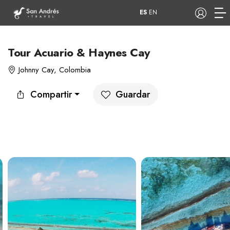
ES
EN
Tour Acuario & Haynes Cay
Johnny Cay, Colombia
COP
Compartir
Guardar
Tours
Apartamentos
Hoteles
Barcos