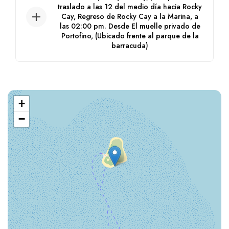
traslado a las 12 del medio día hacia Rocky
Cay, Regreso de Rocky Cay a la Marina, a
las 02:00 pm. Desde El muelle privado de
Portofino, (Ubicado frente al parque de la
barracuda)
Horario de salida: A partir de las 08:30
am, hacia el cayo Haynes Cay, para
posterior traslado a las 12 del medio día
+
hacia Rocky Cay, Regreso de Rocky Cay a
la Marina, a las 02:00 pm. Desde El muelle
−
privado de Portofino, (Ubicado frente al
parque de la barracuda)