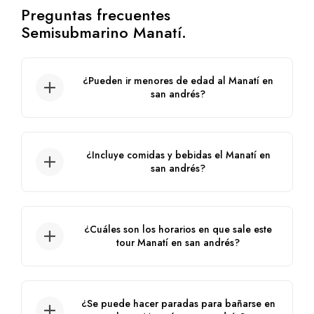
Preguntas frecuentes
Semisubmarino Manatí.
¿Pueden ir menores de edad al Manatí en
san andrés?
Sí, este espectacular tour se puede disfrutar
en familia.
¿Incluye comidas y bebidas el Manatí en
san andrés?
No, no incluye.
¿Cuáles son los horarios en que sale este
tour Manatí en san andrés?
Tenemos dos horarios, 10:00 am y 3:00
pm.
¿Se puede hacer paradas para bañarse en