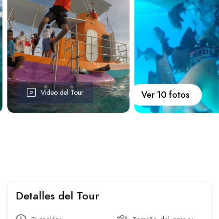
Carros
Ayuda
Guía de turismo
Nosotros
Video del Tour
Ver 10 fotos
Paquetes
Planes
Detalles del Tour
WhatsApp
Llamar