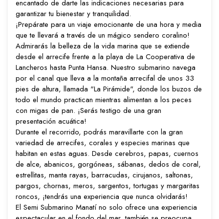
encantado de darte las indicaciones necesarias para
garantizar tu bienestar y tranquilidad.
¡Prepárate para un viaje emocionante de una hora y media
que te llevará a través de un mágico sendero coralino!
Admirarás la belleza de la vida marina que se extiende
desde el arrecife frente a la playa de La Cooperativa de
Lancheros hasta Punta Hansa. Nuestro submarino navega
por el canal que lleva a la montaña arrecifal de unos 33
pies de altura, llamada "La Pirámide", donde los buzos de
todo el mundo practican mientras alimentan a los peces
con migas de pan. ¡Serás testigo de una gran
presentación acuática!
Durante el recorrido, podrás maravillarte con la gran
variedad de arrecifes, corales y especies marinas que
habitan en estas aguas. Desde cerebros, papas, cuernos
de alce, abanicos, gorgóneas, sábanas, dedos de coral,
estrellitas, manta rayas, barracudas, cirujanos, saltonas,
pargos, chornas, meros, sargentos, tortugas y margaritas
roncos, ¡tendrás una experiencia que nunca olvidarás!
El Semi Submarino Manatí no solo ofrece una experiencia
espectacular en el fondo del mar, también se preocupa