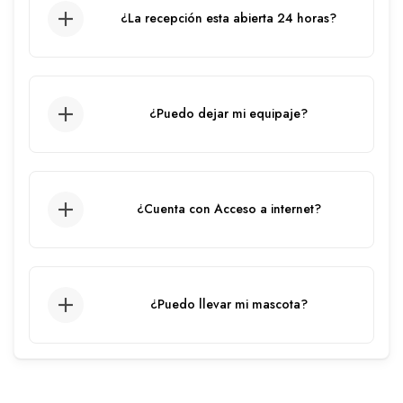
¿La recepción esta abierta 24 horas?
Sí, el servicio de recepción está
disponible las 24 horas.
¿Puedo dejar mi equipaje?
Dependiendo de la disponibilidad de
espacio
¿Cuenta con Acceso a internet?
El apartamento cuenta con WIFI.
¿Puedo llevar mi mascota?
Sí, tus mascotas son bienvenidas en
nuestras instalaciones.