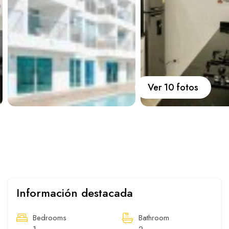
Carros
Ayuda
Guía de turismo
Nosotros
Ver 10 fotos
Paquetes
Planes
Información destacada
WhatsApp
Llamar
Bedrooms
Bathroom