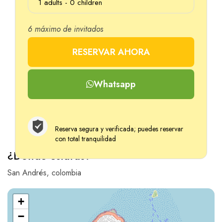
1
adults -
0
children
6 máximo de invitados
Adultos
RESERVAR AHORA
Edad 12+
Whatsapp
Niño
Edad 2-12
Reserva segura y verificada; puedes reservar
con total tranquilidad
¿Donde estarás?
San Andrés, colombia
+
−