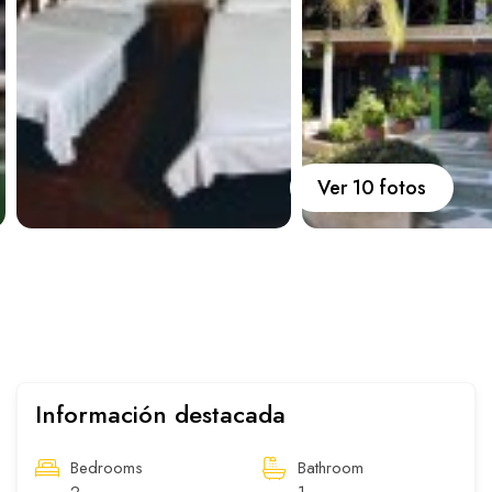
Carros
Ayuda
Guía de turismo
Nosotros
Ver 10 fotos
Paquetes
Planes
Información destacada
WhatsApp
Llamar
Bedrooms
Bathroom