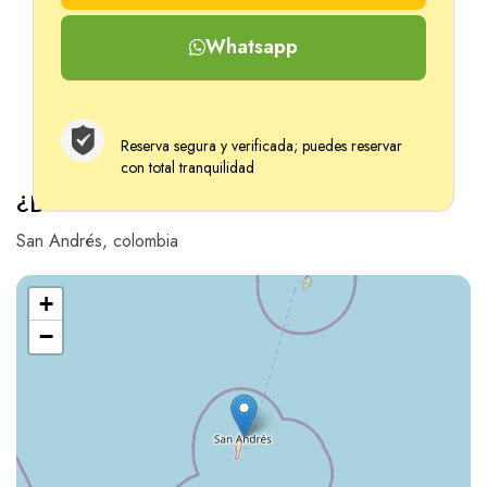
Whatsapp
Niño
Edad 2-12
Reserva segura y verificada; puedes reservar
con total tranquilidad
¿Donde estarás?
San Andrés, colombia
+
−