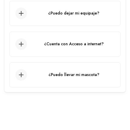
disponible las 24 horas.
¿Puedo dejar mi equipaje?
Sí, podemos guardar su equipaje. Si su
llegada es antes del check in o en el caso
de que su vuelo sea después del check
¿Cuenta con Acceso a internet?
out, guardaremos su equipaje sin cargo en
nuestra oficina ubicada en el primer piso.
El apartamento cuenta con WIFI.
¿Puedo llevar mi mascota?
Sí, tus mascotas son bienvenidas en
nuestras instalaciones.