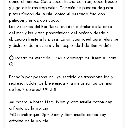
como el famoso Coco Loco, hecho con ron, coco fresco
y jugo de frutas tropicales. También se pueden degustar
platos típicos de la isla, como el pescado frito con
patacón y arroz con coco.
Los visitantes del Bar Raizal pueden disfrutar de la brisa
del mar y las vistas panorámicas del océano desde su
ubicación frente a la playa. Es un lugar ideal para relajarse
y disfrutar de la cultura y la hospitalidad de San Andrés.
⏱Horario de atención: lunes a domingo de 10am a 5pm
⏱
Pasadía por pesona incluye servicio de transporte ida y
regreso, cóctel de bienvenida y la mejor rumba del mar
de los 7 colores!!!🏴󠁧󠁢󠁳󠁣󠁴󠁿🇬🇳
🚤Embarque hora: 11am 12pm y 2pm muelle cotton cay
enfrente de la policía
🚤Desembarqué: 2pm 3pm y 5pm muelle cotton cay
enfrente de la policía