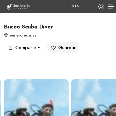
ES
EN
Buceo Scuba Diver
san andres islas
COP
Compartir
Guardar
Tours
Apartamentos
Hoteles
Barcos