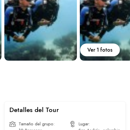
Carros
Ayuda
Guía de turismo
Nosotros
Ver 1 fotos
Paquetes
Planes
Detalles del Tour
WhatsApp
Llamar
Tamaño del grupo:
Lugar: