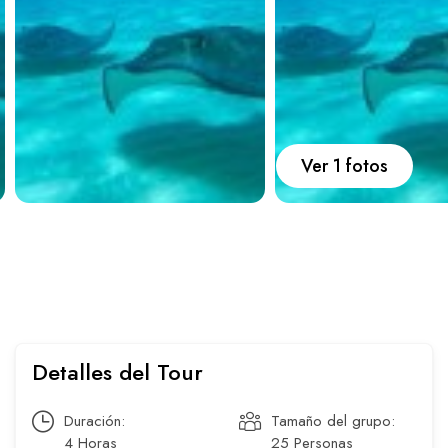
Carros
Ayuda
Guía de turismo
Nosotros
Ver 1 fotos
Paquetes
Planes
Detalles del Tour
Duración:
Tamaño del grupo:
WhatsApp
Llamar
4 Horas
25 Personas