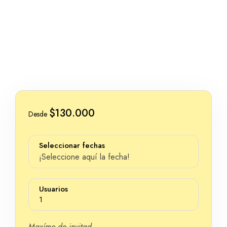
en su habitat siempre
acompañado por uno de
nuestros guías.
$130.000
Desde
Seleccionar fechas
¡Seleccione aquí la fecha!
Usuarios
1
Maxímo de invitad