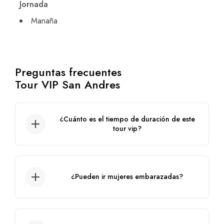
Jornada
Manaña
Preguntas frecuentes
Tour VIP San Andres
¿Cuánto es el tiempo de duración de este
tour vip?
Su tiempo de duración es de 7 horas,
saliendo desde las 9:30 am hasta las 4:30
pm.
¿Pueden ir mujeres embarazadas?
No, no está permitido por el golpe de las
olas en la lancha, solo pueden ir al acuario.