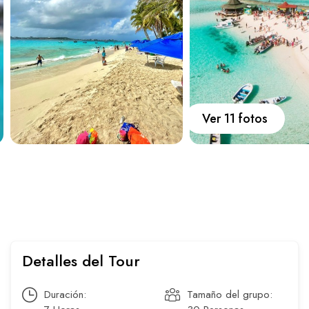
Carros
Ayuda
Guía de turismo
Nosotros
Ver 11 fotos
Paquetes
Planes
Detalles del Tour
WhatsApp
Llamar
Duración:
Tamaño del grupo: